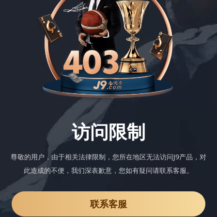
访问限制
尊敬的用户，由于相关法律限制，您所在地区无法访问J9产品，对
此造成的不便，我们深表歉意，您如有疑问请联系客服。
联系客服