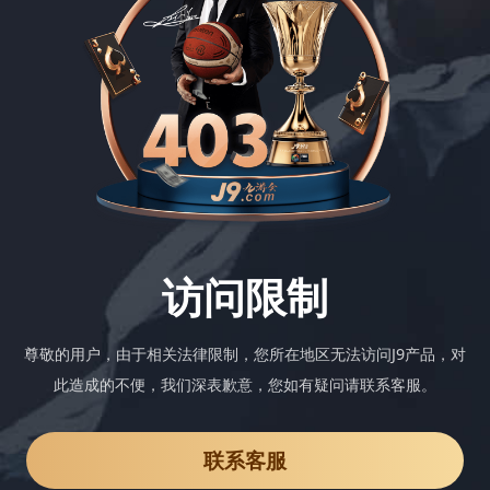
访问限制
尊敬的用户，由于相关法律限制，您所在地区无法访问J9产品，对
此造成的不便，我们深表歉意，您如有疑问请联系客服。
联系客服