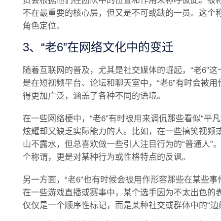
员会根据他们在团队中的位置和作用来称呼彼此。被称为
不在最重要的核心层，但又是不可或缺的一员。这个
角色定位。
3、“老6”在网络文化中的变迁
随着互联网的普及，尤其是社交媒体的崛起，“老6”
是在短视频平台、论坛和聊天室中，“老6”有时会被用
得更加广泛，涵盖了各种不同的语境。
在一些网络梗中，“老6”有时被用来调侃那些看似“平
炫耀却又缺乏实际能力的人。比如，在一些搞笑视频或
山不露水，但总喜欢做一些引人注目行为的“普通人”。
个称谓，更是对某种行为或性格特点的反讽。
另一方面，“老6”也有时候会被用作形容那些在某些
在一些游戏直播或赛事中，某个选手因为不太出色的表现
仅仅是一个顺序性标记，而是某种社交或群体中的“边